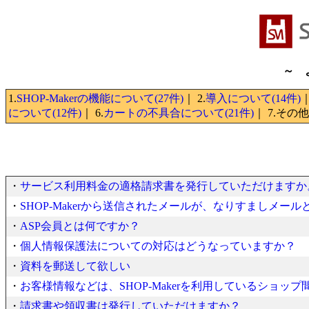
～ 
1.
SHOP-Makerの機能について(27件)
｜ 2.
導入について(14件)
｜
について(12件)
｜ 6.
カートの不具合について(21件)
｜ 7.その他
・
サービス利用料金の適格請求書を発行していただけますか
・
SHOP-Makerから送信されたメールが、なりすましメー
・
ASP会員とは何ですか？
・
個人情報保護法についての対応はどうなっていますか？
・
資料を郵送して欲しい
・
お客様情報などは、SHOP-Makerを利用しているショッ
・
請求書や領収書は発行していただけますか？