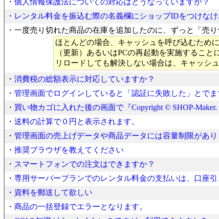
・
個人情報保護法についての対応はどうなっていますか？
・
レンタル料金を振込む際の名義欄にショップIDをつけな
・一度売り切れた商品の在庫を追加したのに、ずっと「売り
ほとんどの場合、キャッシュを呼び込むため
（更新）あるいはPCの再起動を実施すること
リロードしても解決しない場合は、キャッシ
・
消費税の総額表示に対応していますか？
・
管理画面でログインしていると「認証に失敗した」とでま
・
買い物カゴに入れた後の画面で『Copyright © SHOP-Maker.
・
送料の計算で０円と表示されます。
・
管理画面の売上げデータや商品データには容量制限があり
・
推奨ブラウザを教えてください
・
スマートフォンでの注文はできますか？
・
専用サーバープランでのレンタル料金の支払いは、口座引
・
資料を郵送して欲しい
・
商品の一括登録でエラーとなります。