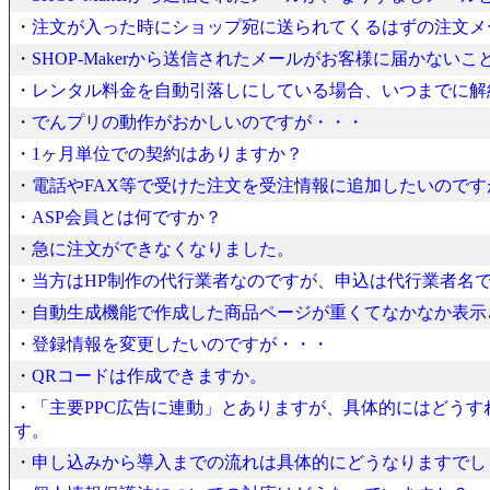
・
注文が入った時にショップ宛に送られてくるはずの注文メ
・
SHOP-Makerから送信されたメールがお客様に届かない
・
レンタル料金を自動引落しにしている場合、いつまでに解
・
でんプリの動作がおかしいのですが・・・
・
1ヶ月単位での契約はありますか？
・
電話やFAX等で受けた注文を受注情報に追加したいのです
・
ASP会員とは何ですか？
・
急に注文ができなくなりました。
・
当方はHP制作の代行業者なのですが、申込は代行業者名
・
自動生成機能で作成した商品ページが重くてなかなか表示
・
登録情報を変更したいのですが・・・
・
QRコードは作成できますか。
・
「主要PPC広告に連動」とありますが、具体的にはどう
す。
・
申し込みから導入までの流れは具体的にどうなりますでし