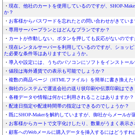
・
現在、他社のカートを使用しているのですが、SHOP-Ma
か？
・
お客様からパスワードを忘れたとの問い合わせがきていま
・
専用サーバープランとはどんなプランですか？
・
カートが作動しない。ボタンを押しても反応がないのですが
・
現在レンタルサーバーを利用しているのですが、ショッピ
た必要な条件等はありますでしょうか。
・
導入や設定には、うちのパソコンにソフトをインストール
・
値段は海外通貨での表示も可能でしょうか？
・
複数の商品ページ（HTMLファイル）を簡単に書き換え
・
御社のシステムで運送会社の送り状印刷や伝票印刷はでき
・
各種データや情報は何かに利用されることはありますか？
・
配達日指定や配達時間帯の指定はできるのでしょうか？
・
既にSHOP-Makerを解約していますが、御社からメールが
・
お客様からカートで文字化けしたり、数量がうまく表示さ
・
顧客へのWebメールに購入データを挿入するにはどうすれ