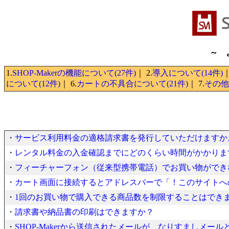
～ 
1.
SHOP-Makerの機能について(27件)
｜ 2.
導入について(14件)
｜
について(12件)
｜ 6.
カートの不具合について(21件)
｜ 7.
その他(
・
サービス利用料金の適格請求書を発行していただけますか
・
レンタル料金の入金確認までにどのくらい時間がかかりま
・
フィーチャーフォン（従来型携帯電話）でお買い物ができ
・
カート画面に接続するとアドレスバーで「！このサイトへ
・
1回のお買い物で購入できる商品数を制限することはでき
・
請求書や納品書の印刷はできますか？
・
SHOP-Makerから送信されたメールが、なりすましメー