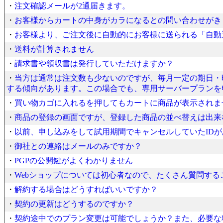
・
注文確認メールが2通届きます。
・
お客様からカートの中身がカラになるとの問い合わせがき
・
お客様より、ご注文後に自動的にお客様に送られる「自動
・
送料が計算されません
・
請求書や領収書は発行していただけますか？
・
当方は通常は注文数も少ないのですが、毎月一定の期日・
する傾向があります。この場合でも、専用サーバープランを
・
買い物カゴに入れるを押してもカートに商品が表示されま
・
商品の登録の画面ですが、登録した商品の並べ替えは出来
・
以前、申し込みをして試用期間でキャンセルしていたIDが
・
御社との連絡はメールのみですか？
・
PGPの公開鍵がよくわかりません
・
Webショップについては初心者なので、たくさん質問す
・
解約する場合はどうすればいいですか？
・
契約の更新はどうするのですか？
・
契約途中でのプラン変更は可能でしょうか？また、必要な