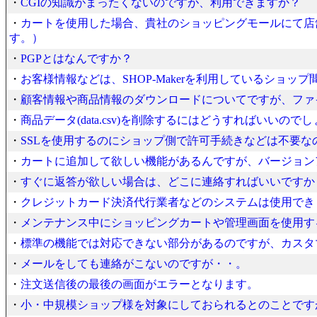
・
CGIの知識がまったくないのですが、利用できますか？
・
カートを使用した場合、貴社のショッピングモールにて店
す。）
・
PGPとはなんですか？
・
お客様情報などは、SHOP-Makerを利用しているショッ
・
顧客情報や商品情報のダウンロードについてですが、ファ
・
商品データ(data.csv)を削除するにはどうすればいいので
・
SSLを使用するのにショップ側で許可手続きなどは不要な
・
カートに追加して欲しい機能があるんですが、バージョン
・
すぐに返答が欲しい場合は、どこに連絡すればいいですか
・
クレジットカード決済代行業者などのシステムは使用でき
・
メンテナンス中にショッピングカートや管理画面を使用す
・
標準の機能では対応できない部分があるのですが、カスタ
・
メールをしても連絡がこないのですが・・。
・
注文送信後の最後の画面がエラーとなります。
・
小・中規模ショップ様を対象にしておられるとのことです