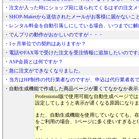
・
注文が入った時にショップ宛に送られてくるはずの注文メ
・
SHOP-Makerから送信されたメールがお客様に届かない
・
レンタル料金を自動引落しにしている場合、いつまでに解
・
でんプリの動作がおかしいのですが・・・
・
1ヶ月単位での契約はありますか？
・
電話やFAX等で受けた注文を受注情報に追加したいのです
・
ASP会員とは何ですか？
・
急に注文ができなくなりました。
・
当方はHP制作の代行業者なのですが、申込は代行業者名
・自動生成機能で作成した商品ページが重くてなかなか表示
Professional版で使用可能な自動生成ペ
設定してしまうと表示が遅くなる原因になり
また、自動生成機能を使用していなくても、
をご利用の場合、1ページに多く使いすぎると
す。