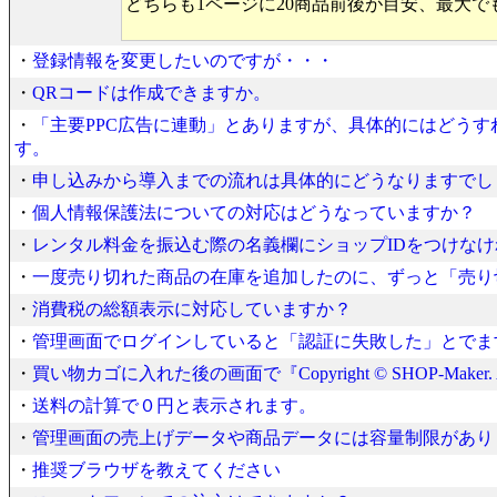
どちらも1ページに20商品前後が目安、最大で
・
登録情報を変更したいのですが・・・
・
QRコードは作成できますか。
・
「主要PPC広告に連動」とありますが、具体的にはどう
す。
・
申し込みから導入までの流れは具体的にどうなりますでし
・
個人情報保護法についての対応はどうなっていますか？
・
レンタル料金を振込む際の名義欄にショップIDをつけな
・
一度売り切れた商品の在庫を追加したのに、ずっと「売り
・
消費税の総額表示に対応していますか？
・
管理画面でログインしていると「認証に失敗した」とでま
・
買い物カゴに入れた後の画面で『Copyright © SHOP-Maker.
・
送料の計算で０円と表示されます。
・
管理画面の売上げデータや商品データには容量制限があり
・
推奨ブラウザを教えてください