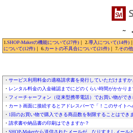
～ 
1.
SHOP-Makerの機能について(27件)
｜ 2.
導入について(14件)
｜
について(12件)
｜ 6.
カートの不具合について(21件)
｜ 7.
その他(
・
サービス利用料金の適格請求書を発行していただけますか
・
レンタル料金の入金確認までにどのくらい時間がかかりま
・
フィーチャーフォン（従来型携帯電話）でお買い物ができ
・
カート画面に接続するとアドレスバーで「！このサイトへ
・
1回のお買い物で購入できる商品数を制限することはでき
・
請求書や納品書の印刷はできますか？
・
SHOP-Makerから送信されたメールが、なりすましメー