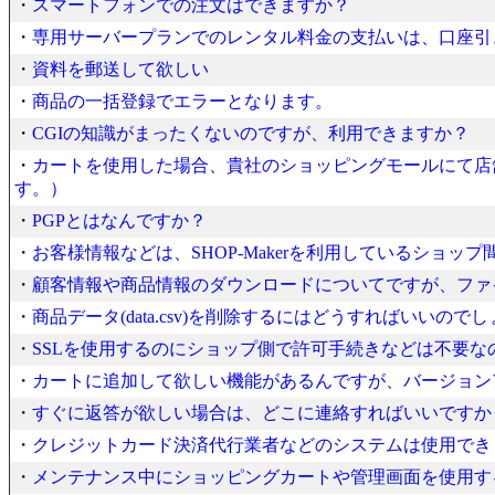
・
スマートフォンでの注文はできますか？
・
専用サーバープランでのレンタル料金の支払いは、口座引
・
資料を郵送して欲しい
・
商品の一括登録でエラーとなります。
・
CGIの知識がまったくないのですが、利用できますか？
・
カートを使用した場合、貴社のショッピングモールにて店
す。）
・
PGPとはなんですか？
・
お客様情報などは、SHOP-Makerを利用しているショッ
・
顧客情報や商品情報のダウンロードについてですが、ファ
・
商品データ(data.csv)を削除するにはどうすればいいので
・
SSLを使用するのにショップ側で許可手続きなどは不要な
・
カートに追加して欲しい機能があるんですが、バージョン
・
すぐに返答が欲しい場合は、どこに連絡すればいいですか
・
クレジットカード決済代行業者などのシステムは使用でき
・
メンテナンス中にショッピングカートや管理画面を使用す