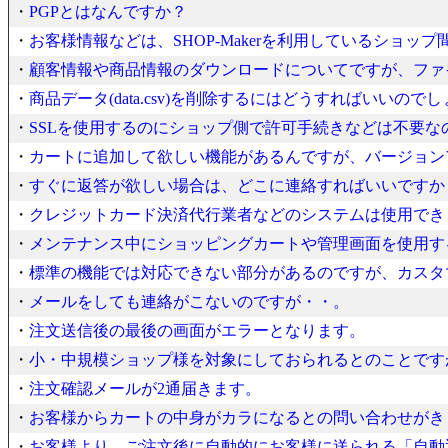
・
PGPとはなんですか？
・
お客様情報などは、SHOP-Makerを利用しているショッ
・
顧客情報や商品情報のダウンロードについてですが、ファ
・
商品データ(data.csv)を削除するにはどうすればいいので
・
SSLを使用するのにショップ側で許可手続きなどは不要な
・
カートに追加して欲しい機能があるんですが、バージョン
・
すぐに返答が欲しい場合は、どこに連絡すればいいですか
・
クレジットカード決済代行業者などのシステムは使用でき
・
メンテナンス中にショッピングカートや管理画面を使用す
・
標準の機能では対応できない部分があるのですが、カスタ
・
メールをしても連絡がこないのですが・・。
・
注文送信後の最後の画面がエラーとなります。
・
小・中規模ショップ様を対象にしておられるとのことです
・
注文確認メールが2通届きます。
・
お客様からカートの中身がカラになるとの問い合わせがき
・
お客様より、ご注文後に自動的にお客様に送られる「自動