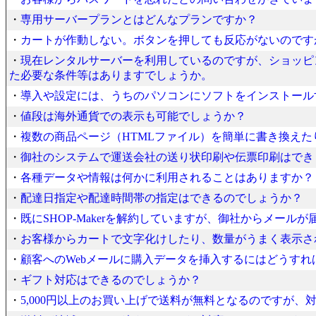
・
専用サーバープランとはどんなプランですか？
・
カートが作動しない。ボタンを押しても反応がないのですが
・
現在レンタルサーバーを利用しているのですが、ショッピ
た必要な条件等はありますでしょうか。
・
導入や設定には、うちのパソコンにソフトをインストール
・
値段は海外通貨での表示も可能でしょうか？
・
複数の商品ページ（HTMLファイル）を簡単に書き換え
・
御社のシステムで運送会社の送り状印刷や伝票印刷はでき
・
各種データや情報は何かに利用されることはありますか？
・
配達日指定や配達時間帯の指定はできるのでしょうか？
・
既にSHOP-Makerを解約していますが、御社からメールが
・
お客様からカートで文字化けしたり、数量がうまく表示さ
・
顧客へのWebメールに購入データを挿入するにはどうすれ
・
ギフト対応はできるのでしょうか？
・
5,000円以上のお買い上げで送料が無料となるのですが、