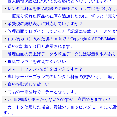
・
個人情報保護法についての対応はどうなっていますか？
・
レンタル料金を振込む際の名義欄にショップIDをつけな
・
一度売り切れた商品の在庫を追加したのに、ずっと「売り
・
消費税の総額表示に対応していますか？
・
管理画面でログインしていると「認証に失敗した」とでま
・
買い物カゴに入れた後の画面で『Copyright © SHOP-Maker.
・
送料の計算で０円と表示されます。
・
管理画面の売上げデータや商品データには容量制限があり
・
推奨ブラウザを教えてください
・
スマートフォンでの注文はできますか？
・
専用サーバープランでのレンタル料金の支払いは、口座引
・
資料を郵送して欲しい
・
商品の一括登録でエラーとなります。
・
CGIの知識がまったくないのですが、利用できますか？
・
カートを使用した場合、貴社のショッピングモールにて店
す。）