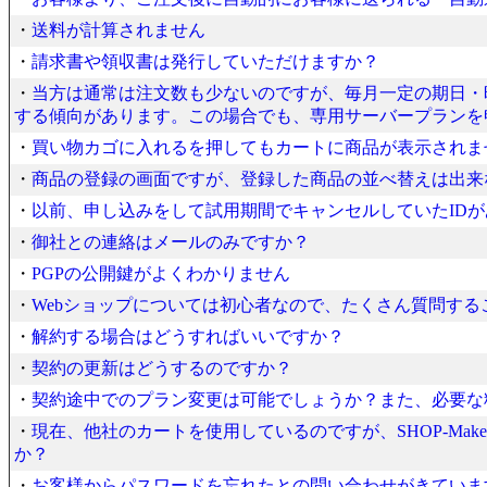
・
送料が計算されません
・
請求書や領収書は発行していただけますか？
・
当方は通常は注文数も少ないのですが、毎月一定の期日・
する傾向があります。この場合でも、専用サーバープランを
・
買い物カゴに入れるを押してもカートに商品が表示されま
・
商品の登録の画面ですが、登録した商品の並べ替えは出来
・
以前、申し込みをして試用期間でキャンセルしていたIDが
・
御社との連絡はメールのみですか？
・
PGPの公開鍵がよくわかりません
・
Webショップについては初心者なので、たくさん質問す
・
解約する場合はどうすればいいですか？
・
契約の更新はどうするのですか？
・
契約途中でのプラン変更は可能でしょうか？また、必要な
・
現在、他社のカートを使用しているのですが、SHOP-Ma
か？
・
お客様からパスワードを忘れたとの問い合わせがきていま