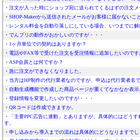
・
注文が入った時にショップ宛に送られてくるはずの注文メ
・
SHOP-Makerから送信されたメールがお客様に届かない
・
レンタル料金を自動引落しにしている場合、いつまでに解
・
でんプリの動作がおかしいのですが・・・
・
1ヶ月単位での契約はありますか？
・
電話やFAX等で受けた注文を受注情報に追加したいのです
・
ASP会員とは何ですか？
・
急に注文ができなくなりました。
・
当方はHP制作の代行業者なのですが、申込は代行業者名
・
自動生成機能で作成した商品ページが重くてなかなか表示
・
登録情報を変更したいのですが・・・
・
QRコードは作成できますか。
・
「主要PPC広告に連動」とありますが、具体的にはどう
す。
・
申し込みから導入までの流れは具体的にどうなりますでし