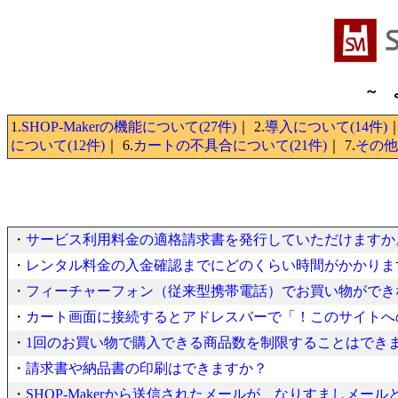
～ 
1.
SHOP-Makerの機能について(27件)
｜ 2.
導入について(14件)
｜
について(12件)
｜ 6.
カートの不具合について(21件)
｜ 7.
その他(
・
サービス利用料金の適格請求書を発行していただけますか
・
レンタル料金の入金確認までにどのくらい時間がかかりま
・
フィーチャーフォン（従来型携帯電話）でお買い物ができ
・
カート画面に接続するとアドレスバーで「！このサイトへ
・
1回のお買い物で購入できる商品数を制限することはでき
・
請求書や納品書の印刷はできますか？
・
SHOP-Makerから送信されたメールが、なりすましメー