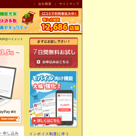
|
会社概要
|
サイトマップ
 ASP@ペイメント
7日間無料お試し！まずはお
特徴
お得な利用料金・申し込み
インボイス制度に伴う