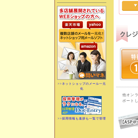
クレジッ
内でスム
カード番
OK。
>>ネットショップのメール一元
化
他オン
ポート
>>採用情報も進捗も一覧で管理