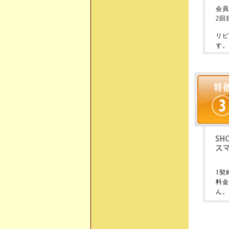
会
2回
リ
す
1契
料
ん