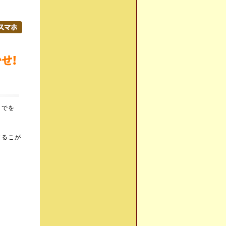
銀行振込決済
煩雑になりがちな銀行振込の入金管理はすべておまかせ！労力を劇的
までを
するこが