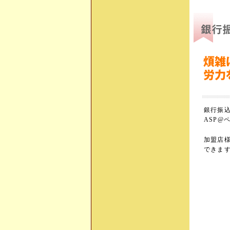
銀行振
ASP@
加盟店
できま