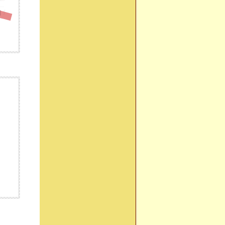
モバイルでの決済に標準対応！1契約だけでPC・スマホそれぞれ利用