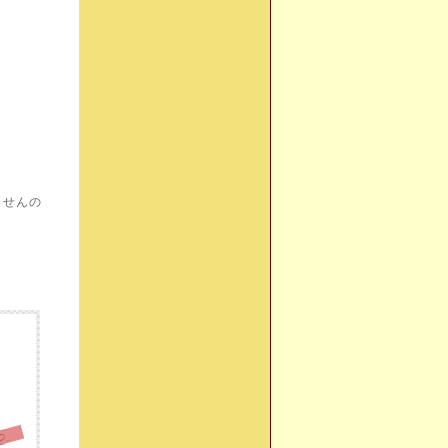
ませんの
リピータ様はますます便利！2回目以降のカード番号入力が不要