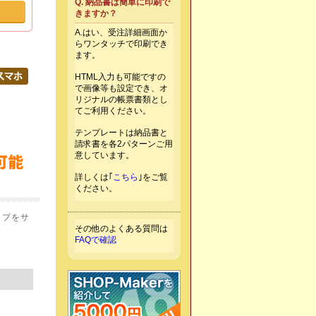
Q. 納品書は簡単に印刷で
きますか？
A.はい、受注詳細画面か
号を発
らワンタッチで印刷でき
応で支払
ます。
クレジットカード決済
HTML入力も可能ですの
で画像等も設定でき、オ
リジナルの帳票書類とし
クレジットカード決済 ASP@ペイメントだけ！SHOP-Makerカー
てご利用ください。
テンプレートは納品書と
請求書を各2パターンご用
意しています。
詳しくは｢
こちら
｣をご覧
ください。
ップをサ
その他のよくある質問は
FAQで確認
ASP@ペイメント以外のオンライン決済のフロー