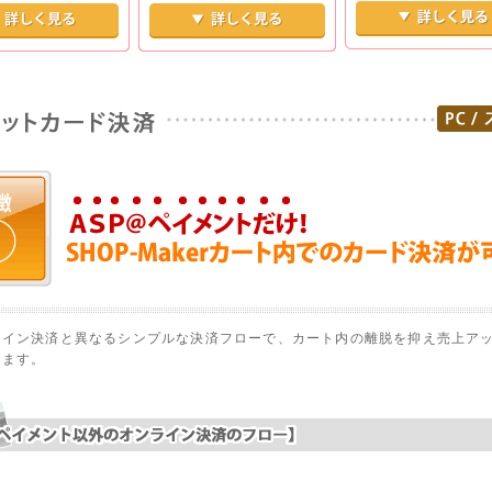
コンビニ決済：払込番
トカード決済：カート
銀行振込決済：入金をリアルタ
行。主要コンビニも対
ーズ決済。2回目以降
イムで確認。確認メールを自動
い確認もwebで完結。
号不要。個人の方も
配信。自動消込を実現。
ライン決済と異なるシンプルな決済フローで、カート内の離脱を抑え売上ア
します。