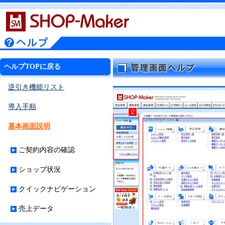
ヘルプTOPに戻る
逆引き機能リスト
導入手順
基本画面説明
ご契約内容の確認
ショップ状況
クイックナビゲーション
売上データ